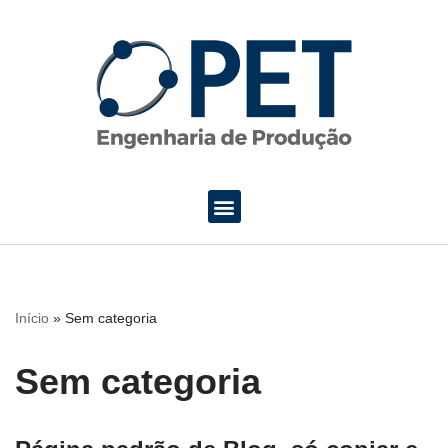
Pular
para
o
conteúdo
Início
»
Sem categoria
Sem categoria